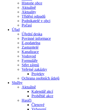
Historie obce
Aktuálně
Aktuality
Třídění odpadů
Podnikatelé v obci
Počasí
Úřad
Úřední deska
Povinné informace
E-podatelna
Zastupitelé
Kanalizace
Vodovod
Formuláře
Střet zájmů
Veřejné zakázky
Projekty
Ochrana osobních údajů
Služby
Aktuálně
Kalendář akcí
Proběhlé akce
Hasiči
Členové
Vybavení