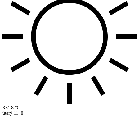
33/18 °C
úterý
11. 8.