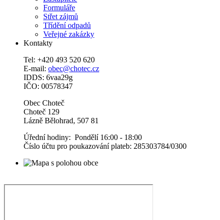
Formuláře
Střet zájmů
Třídění odpadů
Veřejné zakázky
Kontakty
Tel: +420 493 520 620
E-mail:
obec@chotec.cz
IDDS: 6vaa29g
IČO: 00578347
Obec Choteč
Choteč 129
Lázně Bělohrad, 507 81
Úřední hodiny: Pondělí 16:00 - 18:00
Číslo účtu pro poukazování plateb: 285303784/0300