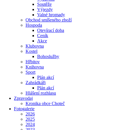
Soutěže
Výjezdy
Valné hromady
Obchod smíšeného zboží
Hospoda
Otevírací doba
Ceník
Akce
Klubovna
Kostel
Bohoslužby
Hřbitov
Knihovna
Sport
Plán akcí
Zahrádkáři
Plán akcí
Hlášení rozhlasu
Zpravodaj
Kronika obce Choteč
Fotogalerie
2026
2025
2024
2023