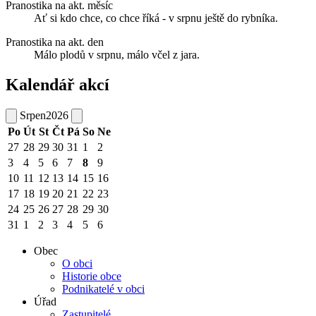
Pranostika na akt. měsíc
Ať si kdo chce, co chce říká - v srpnu ještě do rybníka.
Pranostika na akt. den
Málo plodů v srpnu, málo včel z jara.
Kalendář akcí
Srpen
2026
Po
Út
St
Čt
Pá
So
Ne
27
28
29
30
31
1
2
3
4
5
6
7
8
9
10
11
12
13
14
15
16
17
18
19
20
21
22
23
24
25
26
27
28
29
30
31
1
2
3
4
5
6
Obec
O obci
Historie obce
Podnikatelé v obci
Úřad
Zastupitelé