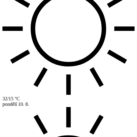
32/15 °C
pondělí
10. 8.