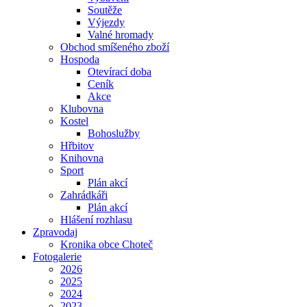
Soutěže
Výjezdy
Valné hromady
Obchod smíšeného zboží
Hospoda
Otevírací doba
Ceník
Akce
Klubovna
Kostel
Bohoslužby
Hřbitov
Knihovna
Sport
Plán akcí
Zahrádkáři
Plán akcí
Hlášení rozhlasu
Zpravodaj
Kronika obce Choteč
Fotogalerie
2026
2025
2024
2023