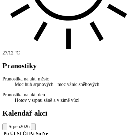
27/12 °C
Pranostiky
Pranostika na akt. měsíc
Moc hub srpnových - moc vánic sněhových.
Pranostika na akt. den
Hotov v srpnu sáně a v zimě vůz!
Kalendář akcí
Srpen
2026
Po
Út
St
Čt
Pá
So
Ne