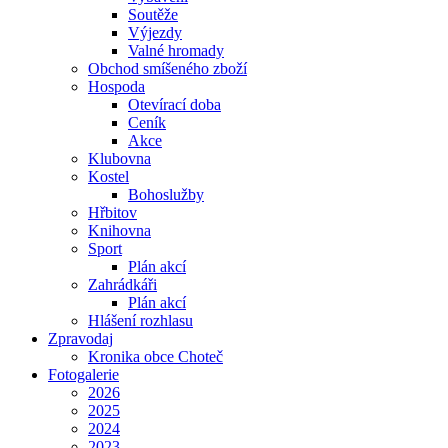
Soutěže
Výjezdy
Valné hromady
Obchod smíšeného zboží
Hospoda
Otevírací doba
Ceník
Akce
Klubovna
Kostel
Bohoslužby
Hřbitov
Knihovna
Sport
Plán akcí
Zahrádkáři
Plán akcí
Hlášení rozhlasu
Zpravodaj
Kronika obce Choteč
Fotogalerie
2026
2025
2024
2023