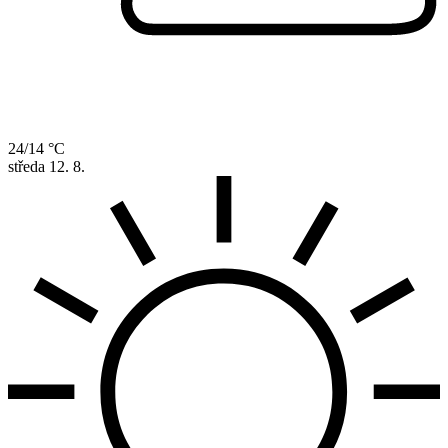
24/14 °C
středa
12. 8.