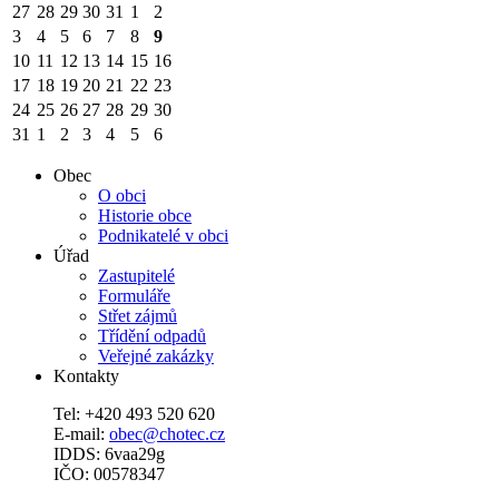
27
28
29
30
31
1
2
3
4
5
6
7
8
9
10
11
12
13
14
15
16
17
18
19
20
21
22
23
24
25
26
27
28
29
30
31
1
2
3
4
5
6
Obec
O obci
Historie obce
Podnikatelé v obci
Úřad
Zastupitelé
Formuláře
Střet zájmů
Třídění odpadů
Veřejné zakázky
Kontakty
Tel: +420 493 520 620
E-mail:
obec@chotec.cz
IDDS: 6vaa29g
IČO: 00578347