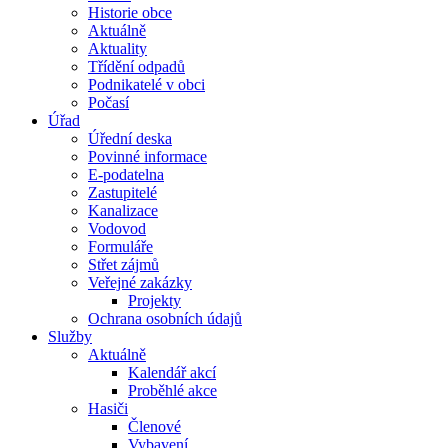
Historie obce
Aktuálně
Aktuality
Třídění odpadů
Podnikatelé v obci
Počasí
Úřad
Úřední deska
Povinné informace
E-podatelna
Zastupitelé
Kanalizace
Vodovod
Formuláře
Střet zájmů
Veřejné zakázky
Projekty
Ochrana osobních údajů
Služby
Aktuálně
Kalendář akcí
Proběhlé akce
Hasiči
Členové
Vybavení