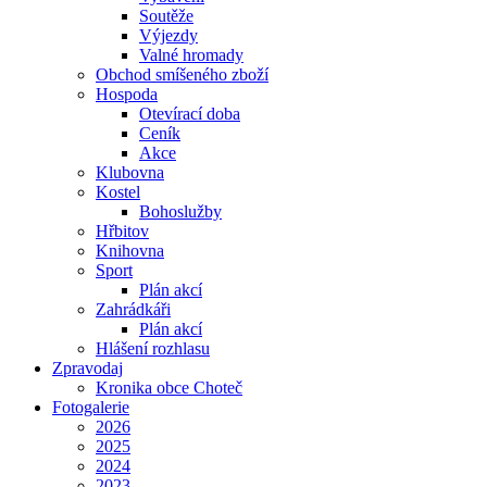
Soutěže
Výjezdy
Valné hromady
Obchod smíšeného zboží
Hospoda
Otevírací doba
Ceník
Akce
Klubovna
Kostel
Bohoslužby
Hřbitov
Knihovna
Sport
Plán akcí
Zahrádkáři
Plán akcí
Hlášení rozhlasu
Zpravodaj
Kronika obce Choteč
Fotogalerie
2026
2025
2024
2023