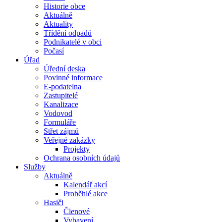
Historie obce
Aktuálně
Aktuality
Třídění odpadů
Podnikatelé v obci
Počasí
Úřad
Úřední deska
Povinné informace
E-podatelna
Zastupitelé
Kanalizace
Vodovod
Formuláře
Střet zájmů
Veřejné zakázky
Projekty
Ochrana osobních údajů
Služby
Aktuálně
Kalendář akcí
Proběhlé akce
Hasiči
Členové
Vybavení