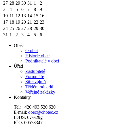
27
28
29
30
31
1
2
3
4
5
6
7
8
9
10
11
12
13
14
15
16
17
18
19
20
21
22
23
24
25
26
27
28
29
30
31
1
2
3
4
5
6
Obec
O obci
Historie obce
Podnikatelé v obci
Úřad
Zastupitelé
Formuláře
Střet zájmů
Třídění odpadů
Veřejné zakázky
Kontakty
Tel: +420 493 520 620
E-mail:
obec@chotec.cz
IDDS: 6vaa29g
IČO: 00578347